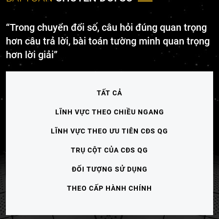
“Trong chuyển đổi số, câu hỏi đúng quan trọng
hơn câu trả lời, bài toán tường minh quan trọng
hơn lời giải”
TẤT CẢ
LĨNH VỰC THEO CHIỀU NGANG
LĨNH VỰC THEO ƯU TIÊN CĐS QG
TRỤ CỘT CỦA CĐS QG
ĐỐI TƯỢNG SỬ DỤNG
THEO CẤP HÀNH CHÍNH