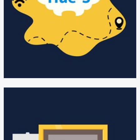
Dịch vụ Phản ánh hiện trường trên nền tảng “Hue-S”