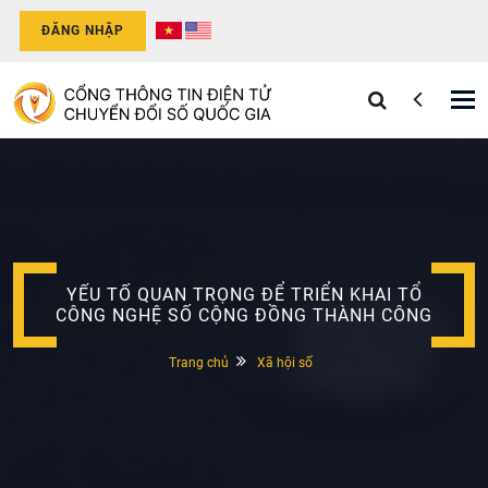
ĐĂNG NHẬP
Tog
nav
YẾU TỐ QUAN TRỌNG ĐỂ TRIỂN KHAI TỔ
CÔNG NGHỆ SỐ CỘNG ĐỒNG THÀNH CÔNG
Trang chủ
Xã hội số