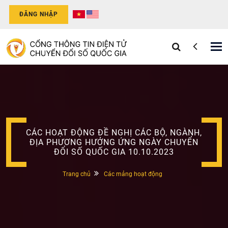
ĐĂNG NHẬP
Tog
nav
CÁC HOẠT ĐỘNG ĐỀ NGHỊ CÁC BỘ, NGÀNH,
ĐỊA PHƯƠNG HƯỞNG ỨNG NGÀY CHUYỂN
ĐỔI SỐ QUỐC GIA 10.10.2023
Trang chủ
Các mảng hoạt động