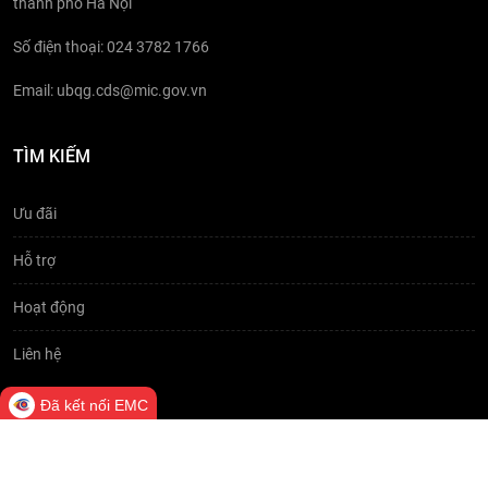
thành phố Hà Nội
Số điện thoại: 024 3782 1766
Email: ubqg.cds@mic.gov.vn
TÌM KIẾM
Ưu đãi
Hỗ trợ
Hoạt động
Liên hệ
Đã kết nối EMC
© 2023 Chuyển đổi số quốc gia