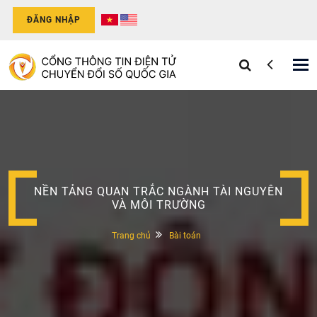
ĐĂNG NHẬP
Tog
nav
NỀN TẢNG QUAN TRẮC NGÀNH TÀI NGUYÊN
VÀ MÔI TRƯỜNG
Trang chủ
Bài toán