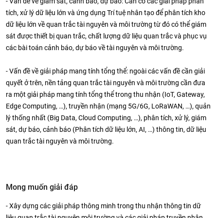
- Vấn đề về giám sát, cảnh báo, dự báo: Cần có các giải pháp phân
tích, xử lý dữ liệu lớn và ứng dụng Trí tuệ nhân tạo để phân tích kho
dữ liệu lớn về quan trắc tài nguyên và môi trường từ đó có thể giám
sát được thiết bị quan trắc, chất lượng dữ liệu quan trắc và phục vụ
các bài toán cảnh báo, dự báo về tài nguyên và môi trường.
- Vấn đề về giải pháp mang tính tổng thể: ngoài các vấn đề cần giải
quyết ở trên, nền tảng quan trắc tài nguyên và môi trường cần đưa
ra một giải pháp mang tính tổng thể trong thu nhận (IoT, Gateway,
Edge Computing, …), truyền nhận (mạng 5G/6G, LoRaWAN, …), quản
lý thống nhất (Big Data, Cloud Computing, …), phân tích, xử lý, giám
sát, dự báo, cảnh báo (Phân tích dữ liệu lớn, AI, …) thông tin, dữ liệu
quan trắc tài nguyên và môi trường.
Mong muốn giải đáp
- Xây dựng các giải pháp thông minh trong thu nhận thông tin dữ
liệu quan trắc tài nguyên môi trường và các giải pháp truyền nhận