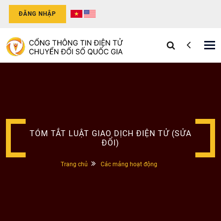
ĐĂNG NHẬP
Tog
nav
TÓM TẮT LUẬT GIAO DỊCH ĐIỆN TỬ (SỬA
ĐỔI)
Trang chủ
Các mảng hoạt động