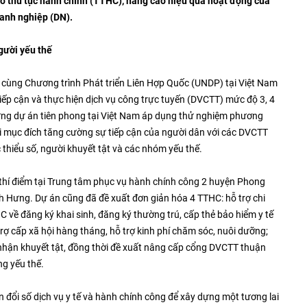
ơ thủ tục hành chính (TTHC), nâng cao hiệu quả hoạt động của
anh nghiệp (DN).
gười yếu thế
 cùng Chương trình Phát triển Liên Hợp Quốc (UNDP) tại Việt Nam
ếp cận và thực hiện dịch vụ công trực tuyến (DVCTT) mức độ 3, 4
ững dự án tiên phong tại Việt Nam áp dụng thử nghiệm phương
ới mục đích tăng cường sự tiếp cận của người dân với các DVCTT
c thiểu số, người khuyết tật và các nhóm yếu thế.
thí điểm tại Trung tâm phục vụ hành chính công 2 huyện Phong
nh Hưng. Dự án cũng đã đề xuất đơn giản hóa 4 TTHC: hỗ trợ chi
HC về đăng ký khai sinh, đăng ký thường trú, cấp thẻ bảo hiểm y tế
 trợ cấp xã hội hàng tháng, hỗ trợ kinh phí chăm sóc, nuôi dưỡng;
c nhận khuyết tật, đồng thời đề xuất nâng cấp cổng DVCTT thuận
ng yếu thế.
 đổi số dịch vụ y tế và hành chính công để xây dựng một tương lai