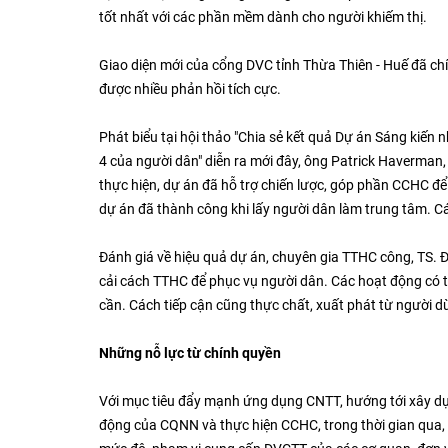
tốt nhất với các phần mềm dành cho người khiếm thị.
Giao diện mới của cổng DVC tỉnh Thừa Thiên - Huế đã c
được nhiều phản hồi tích cực.
Phát biểu tại hội thảo "Chia sẻ kết quả Dự án Sáng kiế
4 của người dân" diễn ra mới đây, ông Patrick Haverman,
thực hiện, dự án đã hỗ trợ chiến lược, góp phần CCHC để
dự án đã thành công khi lấy người dân làm trung tâm. Cá
Đánh giá về hiệu quả dự án, chuyên gia TTHC công, TS. Đ
cải cách TTHC để phục vụ người dân. Các hoạt động có t
cần. Cách tiếp cận cũng thực chất, xuất phát từ người d
Những nỗ lực từ chính quyền
Với mục tiêu đẩy mạnh ứng dụng CNTT, hướng tới xây d
động của CQNN và thực hiện CCHC, trong thời gian qua