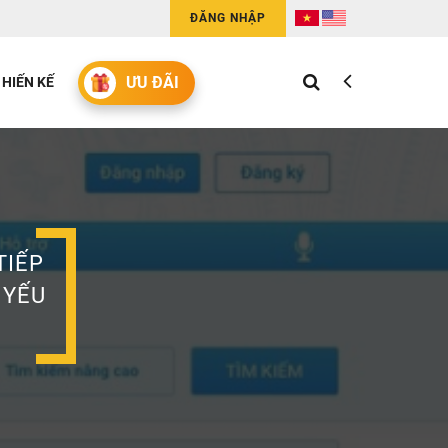
ĐĂNG NHẬP
ƯU ĐÃI
HIẾN KẾ
TIẾP
 YẾU