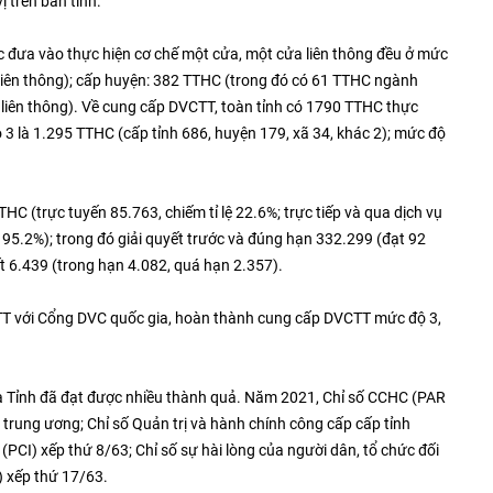
 trên bàn tỉnh.
c đưa vào thực hiện cơ chế một cửa, một cửa liên thông đều ở mức
c liên thông); cấp huyện: 382 TTHC (trong đó có 61 TTHC ngành
c liên thông). Về cung cấp DVCTT, toàn tỉnh có 1790 TTHC thực
 3 là 1.295 TTHC (cấp tỉnh 686, huyện 179, xã 34, khác 2); mức độ
C (trực tuyến 85.763, chiếm tỉ lệ 22.6%; trực tiếp và qua dịch vụ
 95.2%); trong đó giải quyết trước và đúng hạn 332.299 (đạt 92
ết 6.439 (trong hạn 4.082, quá hạn 2.357).
VCTT với Cổng DVC quốc gia, hoàn thành cung cấp DVCTT mức độ 3,
ủa Tỉnh đã đạt được nhiều thành quả. Năm 2021, Chỉ số CCHC (PAR
trung ương; Chỉ số Quản trị và hành chính công cấp cấp tỉnh
 (PCI) xếp thứ 8/63; Chỉ số sự hài lòng của người dân, tổ chức đối
) xếp thứ 17/63.