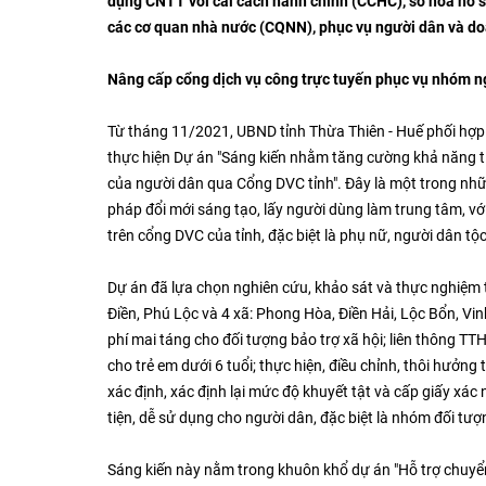
dụng CNTT với cải cách hành chính (CCHC), số hóa hồ s
các cơ quan nhà nước (CQNN), phục vụ người dân và do
Nâng cấp cổng dịch vụ công trực tuyến phục vụ nhóm n
Từ tháng 11/2021, UBND tỉnh Thừa Thiên - Huế phối hợp
thực hiện Dự án "Sáng kiến nhằm tăng cường khả năng ti
của người dân qua Cổng DVC tỉnh". Đây là một trong nh
pháp đổi mới sáng tạo, lấy người dùng làm trung tâm, v
trên cổng DVC của tỉnh, đặc biệt là phụ nữ, người dân tộ
Dự án đã lựa chọn nghiên cứu, khảo sát và thực nghiệm 
Điền, Phú Lộc và 4 xã: Phong Hòa, Điền Hải, Lộc Bổn, Vi
phí mai táng cho đối tượng bảo trợ xã hội; liên thông TT
cho trẻ em dưới 6 tuổi; thực hiện, điều chỉnh, thôi hưởng
xác định, xác định lại mức độ khuyết tật và cấp giấy xá
tiện, dễ sử dụng cho người dân, đặc biệt là nhóm đối tượ
Sáng kiến này nằm trong khuôn khổ dự án "Hỗ trợ chuyển