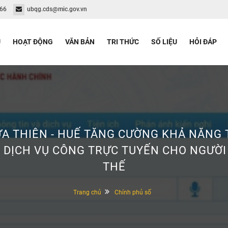
766
ubqg.cds@mic.gov.vn
Ủ
HOẠT ĐỘNG
VĂN BẢN
TRI THỨC
SỐ LIỆU
HỎI ĐÁP
A THIÊN - HUẾ TĂNG CƯỜNG KHẢ NĂNG 
 DỊCH VỤ CÔNG TRỰC TUYẾN CHO NGƯỜI
THẾ
Trang chủ
Chính phủ số