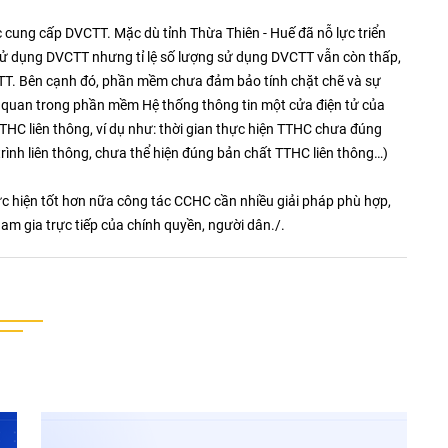
 cung cấp DVCTT. Mặc dù tỉnh Thừa Thiên - Huế đã nỗ lực triển
 sử dụng DVCTT nhưng tỉ lệ số lượng sử dụng DVCTT vẫn còn thấp,
TT. Bên cạnh đó, phần mềm chưa đảm bảo tính chặt chẽ và sự
iên quan trong phần mềm Hệ thống thông tin một cửa điện tử của
TTHC liên thông, ví dụ như: thời gian thực hiện TTHC chưa đúng
trình liên thông, chưa thể hiện đúng bản chất TTHC liên thông…)
c hiện tốt hơn nữa công tác CCHC cần nhiều giải pháp phù hợp,
ham gia trực tiếp của chính quyền, người dân./.