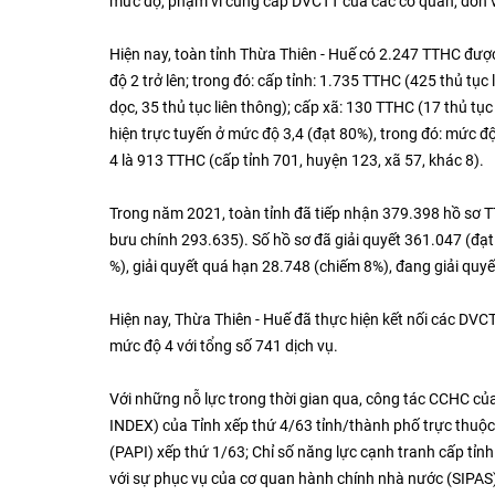
mức độ, phạm vi cung cấp DVCTT của các cơ quan, đơn vị
Hiện nay, toàn tỉnh Thừa Thiên - Huế có 2.247 TTHC đượ
độ 2 trở lên; trong đó: cấp tỉnh: 1.735 TTHC (425 thủ tụ
dọc, 35 thủ tục liên thông); cấp xã: 130 TTHC (17 thủ tụ
hiện trực tuyến ở mức độ 3,4 (đạt 80%), trong đó: mức độ
4 là 913 TTHC (cấp tỉnh 701, huyện 123, xã 57, khác 8).
Trong năm 2021, toàn tỉnh đã tiếp nhận 379.398 hồ sơ TTH
bưu chính 293.635). Số hồ sơ đã giải quyết 361.047 (đạt
%), giải quyết quá hạn 28.748 (chiếm 8%), đang giải quy
Hiện nay, Thừa Thiên - Huế đã thực hiện kết nối các D
mức độ 4 với tổng số 741 dịch vụ.
Với những nỗ lực trong thời gian qua, công tác CCHC c
INDEX) của Tỉnh xếp thứ 4/63 tỉnh/thành phố trực thuộc 
(PAPI) xếp thứ 1/63; Chỉ số năng lực cạnh tranh cấp tỉnh
với sự phục vụ của cơ quan hành chính nhà nước (SIPAS