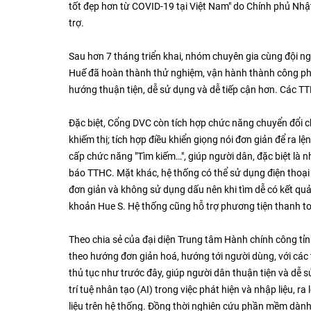
tốt đẹp hơn từ COVID-19 tại Việt Nam" do Chính phủ Nhậ
trợ.
Sau hơn 7 tháng triển khai, nhóm chuyên gia cùng đội n
Huế đã hoàn thành thử nghiệm, vận hành thành công phi
hướng thuận tiện, dễ sử dụng và dễ tiếp cận hơn. Các TT
Đặc biệt, Cổng DVC còn tích hợp chức năng chuyển đổi c
khiếm thị; tích hợp điều khiển giọng nói đơn giản để ra l
cấp chức năng "Tìm kiếm…", giúp người dân, đặc biệt là 
báo TTHC. Mặt khác, hệ thống có thể sử dụng điện thoại
đơn giản và không sử dụng dấu nên khi tìm dễ có kết quả
khoản Hue S. Hệ thống cũng hỗ trợ phương tiện thanh to
Theo chia sẻ của đại diện Trung tâm Hành chính công tỉnh,
theo hướng đơn giản hoá, hướng tới người dùng, với các 
thủ tục như trước đây, giúp người dân thuận tiện và d
trí tuệ nhân tạo (AI) trong việc phát hiện và nhập liệu, 
liệu trên hệ thống. Đồng thời nghiên cứu phần mềm dành 