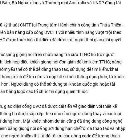
t Bản, Bộ Ngoại giao và Thương mại Australia và UNDP đồng tài
gũ kỹ thuật CNTT tại Trung tâm Hành chính công tỉnh Thừa Thiên -
ên bản nâng cấp cổng DVCTT với nhiều tính năng vượt trội theo
HC được thực hiện thí điểm đã được rút ngắn thời gian giải quyết.
hữ sang giọng nói trên chức năng tra cứu TTHC hỗ trợ người
ệnh; tích hợp điều khiển giọng nói đơn giản để tìm kiếm TTHC; nâng
nhóm yếu thế có thể dễ dàng thao tác, sử dụng để tìm kiếm/khai
 thông minh để tra cứu và nộp hồ sơ nên thông dụng hơn; từ khóa
 hơn. Người dùng có thể sử dụng tài khoản quốc gia hoặc tài
án bằng logo các tổ chức tín dụng quen thuộc.
 giao diện cổng DVC đã được cải tiến về giao diện với thiết kế
thông tin được sắp xếp theo nhu cầu người dùng thay vì các loại
ễ sử dụng hơn. Mặt khác, nhóm dự án cũng đã ứng dụng công nghệ
ra lệnh bằng giọng nói để người dùng hạn chế tối đa thao tác và nhập
cho người khiếm thị, từ đó tối ưu các dòng code để tương thích