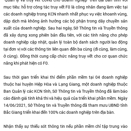
"Quản lý và truy vết Covid cho doanh nghiệp" trên địa bàn tỉnh với
mục tiêu: hỗ trợ công tác truy vết F0 là công nhân đang làm việc tại
các doanh nghiệp trong KCN nhanh nhất phục vụ việc khoanh vùng,
dập dịch mà không ảnh hưởng các bộ phận trong dây chuyền sản
xuất của doanh nghiệp. Sau hai ngày, Sở Thông tin và Truyền thông
đã xây dựng xong phiên bản đầu tiên, với các tính năng cho phép
doanh nghiệp cập nhật, quản lý toàn bộ danh sách người lao động
tại đơn vị với các thông tin liên quan đến ba cùng (đi cùng, làm cùng,
ở cùng). Đồng thời cung cấp chức năng truy vết cho cơ quan chức
năng khi phát hiện có F0.
Sau thời gian triển khai thí điểm phần mềm tại 04 doanh nghiệp
thuộc hai huyện Hiệp Hòa và Lạng Giang, một doanh nghiệp thuộc
Ban Quản lý các KCN tỉnh, Sở Thông tin và Truyền thông đã làm báo
cáo đánh giá tính khả thi và hiệu quả của triển khai phần mềm. Ngày
14/06/2021, Sở Thông tin và Truyền thông đã tham mưu UBND tỉnh
Bắc Giang triển khai đến 100% các doanh nghiệp trên địa bàn.
Nhận thấy sự thiếu sót thông tin nếu phần mềm chỉ tập trung vào