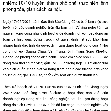
nhiễm; 10/10 huyện, thành phố phải thực hiện lệnh
phong tỏa, giãn cách xã hội...
Ngày 17/05/2021, Lãnh đạo tỉnh Bắc Giang đã có buổi làm việc trực
tuyến với các doanh nghiệp trên địa bàn tỉnh để lắng nghe tâm tư
nguyện vọng cũng như định hướng để doanh nghiệp hoạt động an
toàn và hiệu quả. Đứng trước một quyết định hết sức khó khăn
nhưng lãnh đạo tỉnh đã quyết định tạm dừng hoạt động của 4 khu
công nghiệp (Quang Châu, Vân Trung, Đình Trám, Song Khê-Nội
Hoàng) để phòng chống dịch bệnh. Thời điểm đó có hơn 150.000 lao
động tạm thời ngừng việc; gần 150.000 trường hợp F1, F2 được đưa
vào diện quản lý đặc biệt và hàng trăm nghìn các trường hợp khác
có liên quan; gần 1.400 tổ, chốt kiểm soát dịch được thành lập.
Theo Kế hoạch số 213/KH-UBND của UBND tỉnh Bắc Giang ngày
25/05/2021, để từng bước tổ chức lại hoạt động sản xuất của
doanh nghiệp trong các khu công nghiệp sau khi tạm dừng hoạt
động do dịch Covid-19, UBND tỉnh đã lựa chọn 08 doanh nghiệp xây
dựng mô hình điểm hoạt động trở lại và dần dần từng bước đưa toàn