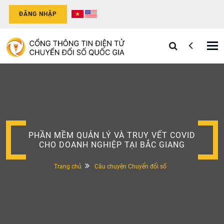
ĐĂNG NHẬP
Tog
nav
PHẦN MỀM QUẢN LÝ VÀ TRUY VẾT COVID
CHO DOANH NGHIỆP TẠI BẮC GIANG
Trang chủ
Câu chuyện Chuyển đổi số